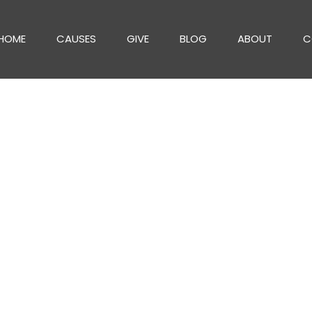
HOME
CAUSES
GIVE
BLOG
ABOUT
C
ingle Post