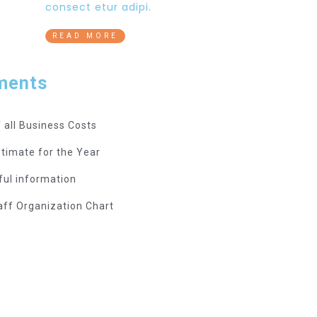
consect etur adipi.
READ MORE
ments
f all Business Costs
stimate for the Year
ful information
aff Organization Chart