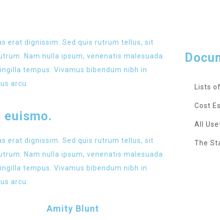
LATEST EVENT
s erat dignissim. Sed quis rutrum tellus, sit
Docu
t rutrum. Nam nulla ipsum, venenatis malesuada
 fringilla tempus. Vivamus bibendum nibh in
lus arcu.
Lists o
Cost E
s euismo.
All Use
s erat dignissim. Sed quis rutrum tellus, sit
The St
t rutrum. Nam nulla ipsum, venenatis malesuada
 fringilla tempus. Vivamus bibendum nibh in
lus arcu.
Amity Blunt